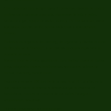
Con capacidad para acoger hasta 35 personas, dispone de cocina
profesional totalmente equipada, chimeneas de leña y pellet,
barbacoa a gas, equipo de audio, vídeo y TV con karaoke, aseos
adaptados, porche, jardín, bolera tradicional y aparcamiento
privado.
Podemos encargarnos del catering, de organizar y diseñar el local
en función de tu “evento”, y de cuantas opciones elijas para no
ocuparte de nada.
Nuestro local se presta, igualmente, para realizar clases de danza,
yoga, relajación, cursos, conferencias, seminarios, talleres de
cocina, coaching, escape room,….
Estamos a escasos 100 metros de la casa rural El Caballar, en la
que puedes hacer tu reserva si deseas alargar tu estancia en
Sandoñana, conocer la comarca de los Valles Pasiegos o,
simplemente, descansar.
Pídenos presupuesto sin compromiso.