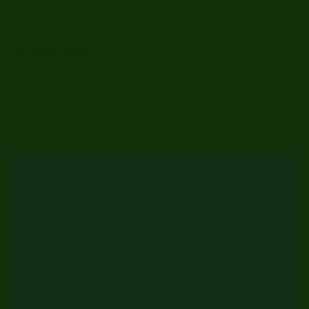
FOTOS AÉREAS
El Caballar
Barrio Rocadera, 1
(39630) Sandoñana de Villafufre
Cantabria
Alojamiento Oficial: G5899
AVISO LEGAL Y POLÍTICA PRIVACIDAD