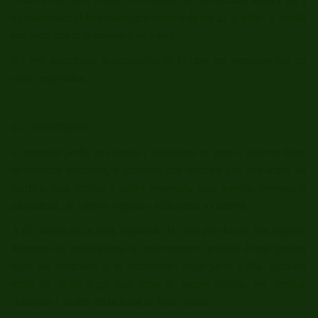
no manipulen el termostato por encima de los 23 grados. El medio
ambiente nos lo demanda y agradece.
No está autorizada la ocupación de la casa por personas que no
estén registradas.
3. – ENTORNO
El pequeño jardín con mesas y barbacoas es para el disfrute único
de nuestros visitantes, rogándoles nos soliciten con antelación las
parrillas para cocinar y poder reservarla para ustedes. Prevean la
adquisición de carbón vegetal o solicítenlo a Carmen.
A 65 metros de la casa, siguiendo la calle por donde han llegado,
disponen de varias plazas de aparcamiento privado donde pueden
dejar sus vehículos si no encuentran lugar junto a ella. También
verán en dicho lugar una zona de juegos propia, con tirolina,
columpio y bolera tradicional de bolo palma.