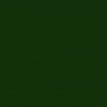
2. – LA CASA
Está dotada con lo necesario para ofrecer una estancia cómoda y
agradable. Si precisan de alguna cosa que en ella no encuentren y
podamos ofrecérsela, no duden en solicitarla. Si observan algún
desperfecto o mal funcionamiento, rogamos nos lo hagan saber
para poner solución lo antes posible y en previsión de los
próximos visitantes.
Cada 5 días se realizará el cambio de sábana, aunque si por
cualquier circunstancia se precisara hacer dicho cambio antes, solo
tienen que comunicarlo. El cambio de toallas se realizará cuando
el cliente lo demande.
Ofrecemos también servicio de limpieza, el cual se facturará
aparte, a razón de 15 €/hora, debiendo programarse con antelación
para poder realizarlo cuando los clientes se encuentren ausentes.
También ofrecemos servicio de lavado y planchado de ropa.