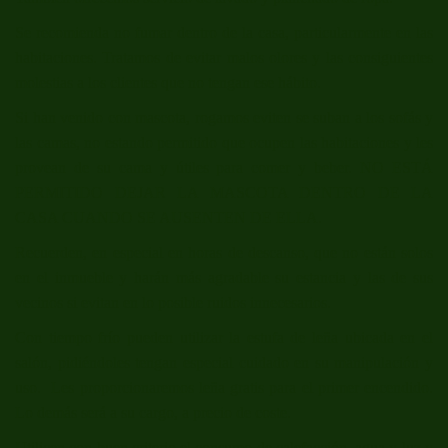
Se recomienda no fumar dentro de la casa, particularmente en las
habitaciones. Tratamos de evitar malos olores y las consiguientes
molestias a los clientes que no tengan ese hábito.
Si han venido con mascota, rogamos eviten se suban a los sofás y
las camas, no estando permitido que ocupen las habitaciones y les
provean de su cama y útiles para comer y beber. NO ESTÁ
PERMITIDO DEJAR LA MASCOTA DENTRO DE LA
CASA CUANDO SE AUSENTEN DE ELLA.
Recuerden, en especial en horas de descanso, que no están solos
en el inmueble y harán más agradable su estancia y las de sus
vecinos si evitan en lo posible ruidos innecesarios.
Con tiempo frío pueden utilizar la estufa de leña ubicada en el
salón, pidiéndoles tengan especial cuidado en su manipulación y
uso. Les proporcionaremos leña gratis para el primer encendido.
Lo demás será a su cargo, a precio de coste.
Utilicen con buen criterio el consumo de calefacción, agua y luz y