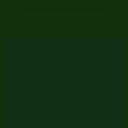
¡¡DISFRUTEN, VIVAN, COMPARTAN!!
El Caballar
Barrio Rocadera, 1
(39630) Sandoñana de Villafufre
Cantabria
Alojamiento Oficial: G5899
AVISO LEGAL Y POLÍTICA PRIVACIDAD
POLÍTICA DE COOKIES
© 2023 El Caballar