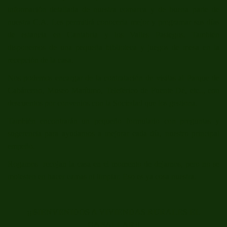
información detallada de nuestra comarca y de buena parte de
nuestra C.A. Les permitirá conocerla mejor y programar sus días
de estancia en Cantabria y los Valles Pasiegos. También
disponemos de una pequeña biblioteca y juegos de mesa en la
recepción de la casa.
Nos podemos encargar de la contratación de visitas al Parque de
Cabárceno, Museo Marítimo, Teleférico de Fuente Dé, etc.., con
descuentos por convenios con la Sociedad que los gestiona.
También encontrarán un pequeño formulario con preguntas y
sugerencia para ayudarnos a mejorar cada día, nuestro principal
empeño.
Rogamos recojan la casa en el momento de dejarnos, pero no se
molesten en hacer camas ni limpiar. Eso es ya cosa nuestra.
¡¡
BIENVENIDOS A VIVIENDAS RURALES EL
CABALLAR!!