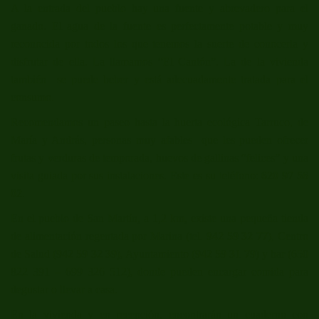
A la entrada del pueblo hay una fuente y abrevadero para el
ganado. El agua de la fuente es perfectamente potable y muy
reconocida por todos los que tenemos la suerte de conocerla y
disfrutar de ella. La llamamos “El Cantón”. La de la vivienda
también se puede beber y está adecuadamente tratada para el
consumo.
Recomendamos un paseo hasta la huerta ecológica Tarruco, de
María y András, personas muy afables que les pueden ofrecer
frutas y verduras de temporada, huevos de gallinas “felices” y una
visita guiada por sus instalaciones. Este es su teléfono:
620 97 56
02
.
En el pueblo de San Martín, a 1,2 km, existe una pequeña tienda
de alimentación regentada por Marina (tel.
942 59 32 77
), Centro
de Salud
(942 59 32 39)
, Ayuntamiento
(942 59 31 79)
y bar (650
822 391 – 699 326 512), donde pueden encargar comida para
degustar o llevar a casa.
En la vivienda y en recepción, encontrarán un cuaderno con