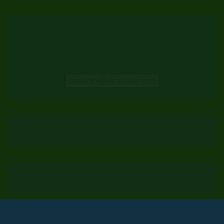
942 59 10 85
607 38 98 14
615 43 51 11
contacto@elcaballar.com