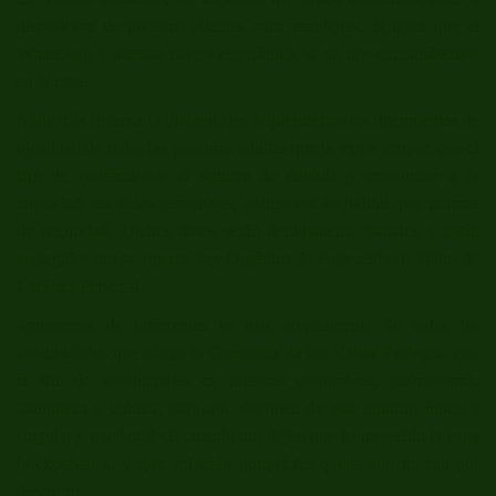
disposición de nuestros clientes para atenderles, al igual que el
WhatsApp y nuestro correo electrónico, si no nos encontrásemos
en la casa.
Nada más llegar a la vivienda les requeriremos los documentos de
identidad de todas las personas adultas que la van a ocupar, con el
ffin de confeccionar el registro de entrada y comunicar a la
autoridad sus datos personales, obligación ineludible por normas
de seguridad. Dichos datos serán debidamente tratados y están
protegidos por la vigente Ley Orgánica de Protección de Datos de
Carácter Personal.
Trataremos de informales lo más ampliamente de todas las
posibilidades que ofrece la
Comarca de los Valles Pasiegos
, con
el ffin de involucrarles en nuestras costumbres, gastronomía,
naturaleza y cultura, para que disfruten de este entorno único y
singular y puedan decir cuando nos dejen que ha merecido la pena
la experiencia y que volverán porque les queda aún mucho por
descubrir.